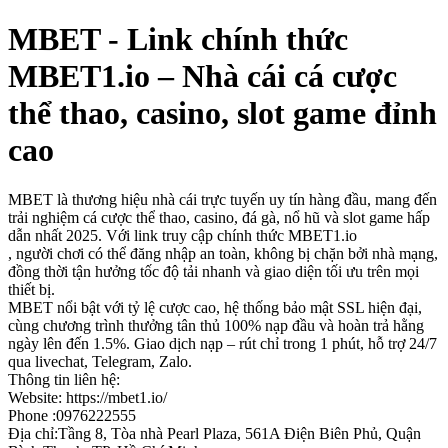
MBET - Link chính thức
MBET1.io – Nhà cái cá cược
thể thao, casino, slot game đỉnh
cao
MBET là thương hiệu nhà cái trực tuyến uy tín hàng đầu, mang đến
trải nghiệm cá cược thể thao, casino, đá gà, nổ hũ và slot game hấp
dẫn nhất 2025. Với link truy cập chính thức MBET1.io
, người chơi có thể đăng nhập an toàn, không bị chặn bởi nhà mạng,
đồng thời tận hưởng tốc độ tải nhanh và giao diện tối ưu trên mọi
thiết bị.
MBET nổi bật với tỷ lệ cược cao, hệ thống bảo mật SSL hiện đại,
cùng chương trình thưởng tân thủ 100% nạp đầu và hoàn trả hằng
ngày lên đến 1.5%. Giao dịch nạp – rút chỉ trong 1 phút, hỗ trợ 24/7
qua livechat, Telegram, Zalo.
Thông tin liên hệ:
Website: https://mbet1.io/
Phone :0976222555
Địa chỉ:Tầng 8, Tòa nhà Pearl Plaza, 561A Điện Biên Phủ, Quận